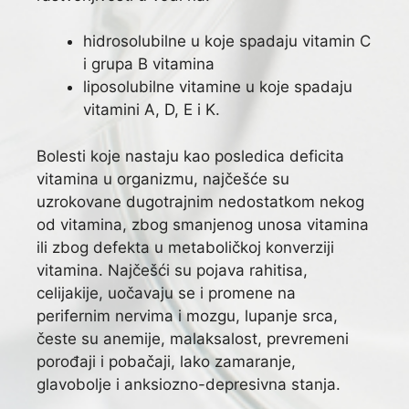
hidrosolubilne u koje spadaju vitamin C
i grupa B vitamina
liposolubilne vitamine u koje spadaju
vitamini A, D, E i K.
Bolesti koje nastaju kao posledica deficita
vitamina u organizmu, najčešće su
uzrokovane dugotrajnim nedostatkom nekog
od vitamina, zbog smanjenog unosa vitamina
ili zbog defekta u metaboličkoj konverziji
vitamina. Najčešći su pojava rahitisa,
celijakije, uočavaju se i promene na
perifernim nervima i mozgu, lupanje srca,
česte su anemije, malaksalost, prevremeni
porođaji i pobačaji, lako zamaranje,
glavobolje i anksiozno-depresivna stanja.