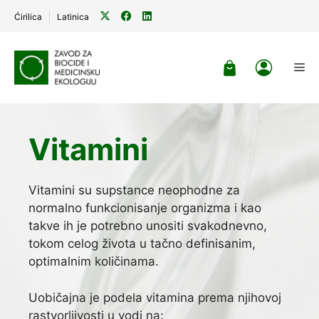
Ćirilica
Latinica
Skip
to
Me
content
Vitamini
Vitamini su supstance neophodne za
normalno funkcionisanje organizma i kao
takve ih je potrebno unositi svakodnevno,
tokom celog života u tačno definisanim,
optimalnim količinama.
Uobičajna je podela vitamina prema njihovoj
rastvorljivosti u vodi na: