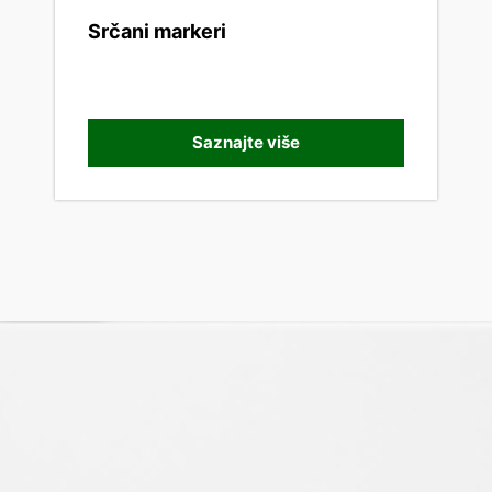
Srčani markeri
Saznajte više