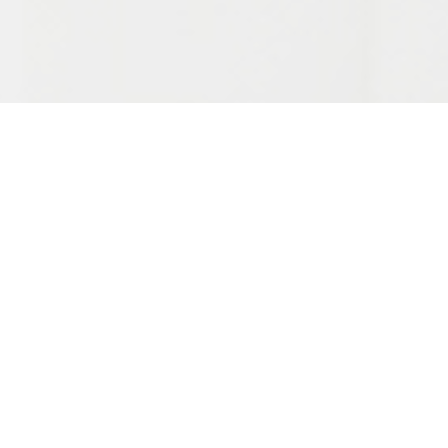
Potrebne su Vam
naše usluge i
proizvodi?
Kontaktirajte nas danas i saznajte kako možemo
zajedno doprineti bezbednijoj i zdravijoj