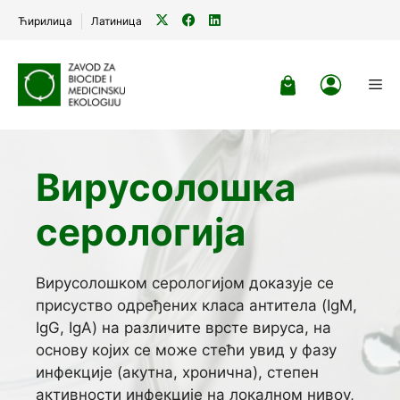
Ћирилица
Латиница
Skip
to
Me
content
Вирусолошка
серологија
Вирусолошком серологијом доказује се
присуство одређених класа антитела (IgM,
IgG, IgA) на различите врсте вируса, на
основу којих се може стећи увид у фазу
инфекције (акутна, хронична), степен
активности инфекције на локалном нивоу,