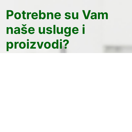
Potrebne su Vam
naše usluge i
proizvodi?
Kontaktirajte nas danas i saznajte kako možemo
zajedno doprineti bezbednijoj i zdravijoj
budućnosti za sve. Pridružite nam se u
ostvarivanju naše misije i vizije zaštite i očuvanja
životne sredine i zdravlja starnovništva.
Kontaktirajte nas