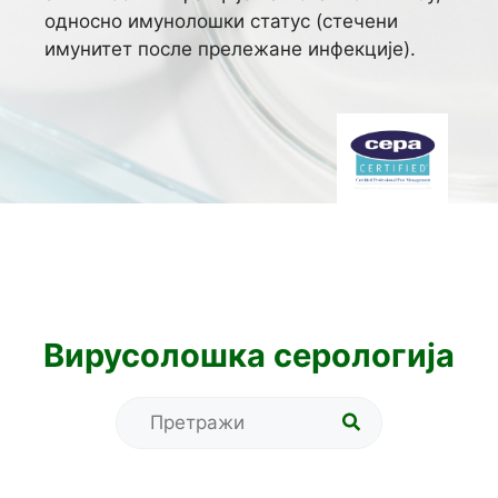
односно имунолошки статус (стечени
имунитет после прележане инфекције).
Вирусолошка серологија