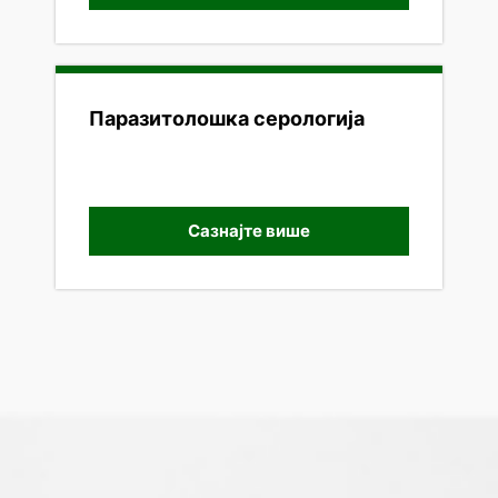
Паразитолошка серологија
Сазнајте више