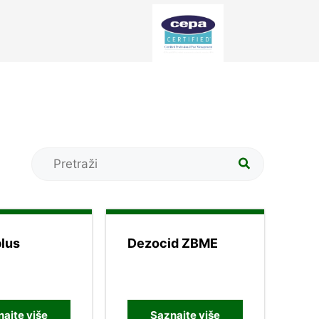
plus
Dezocid ZBME
ajte više
Saznajte više