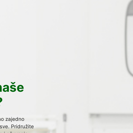
naše
?
mo zajedno
sve. Pridružite