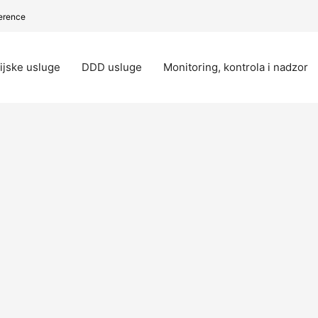
erence
ijske usluge
DDD usluge
Monitoring, kontrola i nadzor