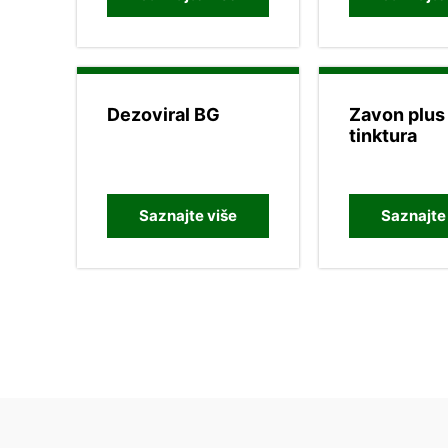
Dezoviral BG
Zavon plus
tinktura
Saznajte više
Saznajte