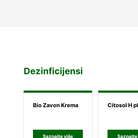
Dezinficijensi
Bio Zavon Krema
Citosol H p
Saznajte više
Saznajte