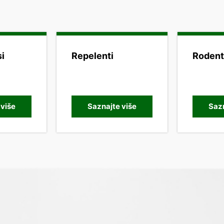
i
Repelenti
Rodent
 više
Saznajte više
Sazn