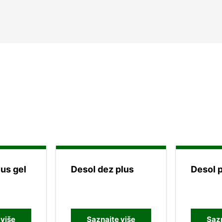
lus gel
Desol dez plus
Desol 
 više
Saznajte više
Sazn