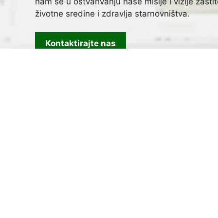
nam se u ostvarivanju naše misije i vizije zašti
životne sredine i zdravlja starnovništva.
Kontaktirajte nas