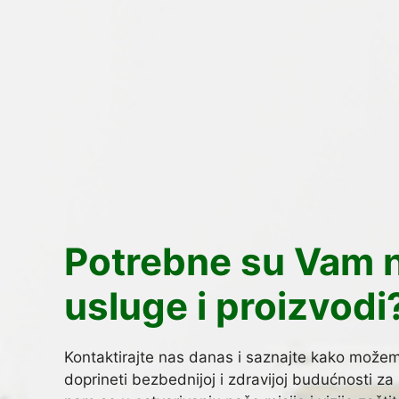
Potrebne su Vam 
usluge i proizvodi
Kontaktirajte nas danas i saznajte kako može
doprineti bezbednijoj i zdravijoj budućnosti za 