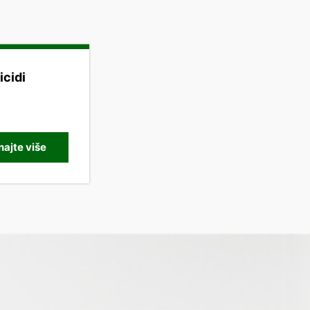
icidi
ajte više