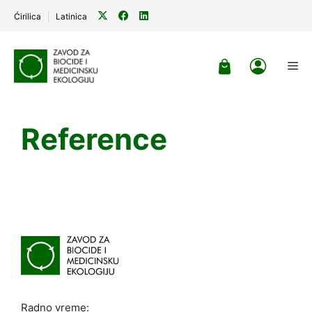
Ćirilica
Latinica
Skip
to
Me
content
Reference
Radno vreme: