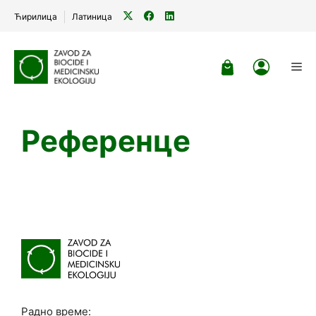
Ћирилица
Латиница
Skip
to
Me
content
Референце
Радно време: