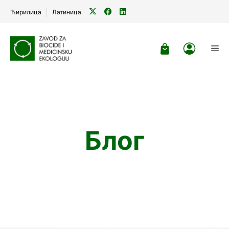
Ћирилица
Латиница
Skip
to
Me
content
Блог