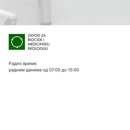
Радно време:
радним данима од 07:00 до 15:00
Адреса: Београд, Требевићка 16
© 2024 Завод за биоциде и медицинску екологију. Сва права
задржана.