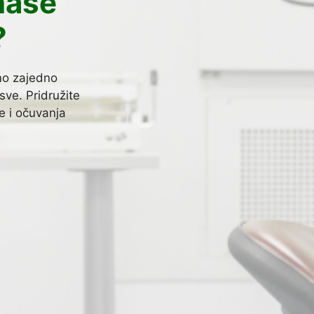
naše
?
mo zajedno
sve. Pridružite
te i očuvanja