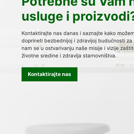
Potrebne su Vam 
usluge i proizvodi
Kontaktirajte nas danas i saznajte kako može
doprineti bezbednijoj i zdravijoj budućnosti za 
nam se u ostvarivanju naše misije i vizije zašti
životne sredine i zdravlja starnovništva.
Kontaktirajte nas