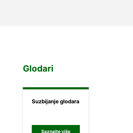
Glodari
Suzbijanje glodara
Saznajte više