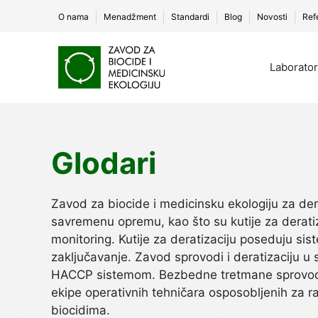
O nama
Menadžment
Standardi
Blog
Novosti
Ref
Skip
to
Laborator
content
Glodari
Zavod za biocide i medicinsku ekologiju za dera
savremenu opremu, kao što su kutije za deratiz
monitoring. Kutije za deratizaciju poseduju sis
zaključavanje. Zavod sprovodi i deratizaciju u 
HACCP sistemom. Bezbedne tretmane sprovod
ekipe operativnih tehničara osposobljenih za r
biocidima.