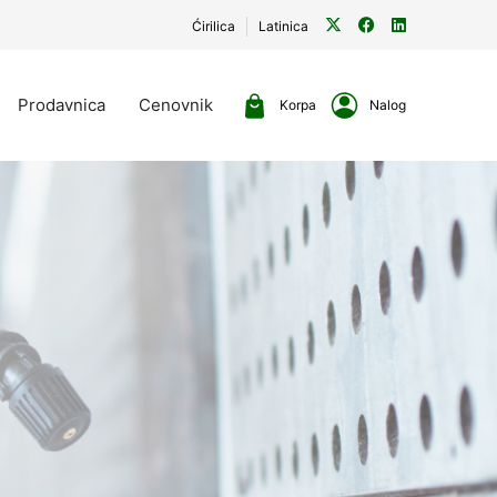
Ćirilica
Latinica
Prodavnica
Cenovnik
Korpa
Nalog