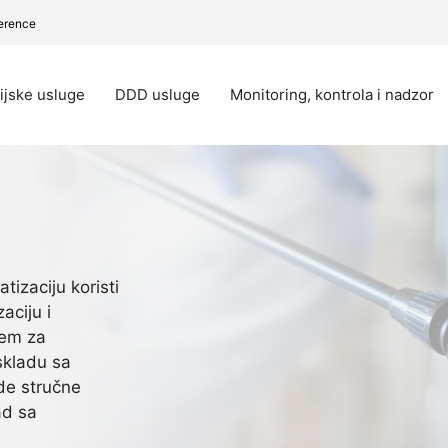
erence
ijske usluge
DDD usluge
Monitoring, kontrola i nadzor
tizaciju koristi
aciju i
tem za
skladu sa
e stručne
ad sa