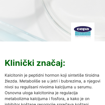
Klinički značaj:
Kalcitonin je peptidni hormon koji sintetiše tiroidna
žlezda. Metaboliše se u jetri i bubrezima, a njegovi
nivoi su regulisani nivoima kalcijuma u serumu.
Osnovna uloga kalcitonina je regulacija
metabolizma kalcijuma i fosfora, a kako je on
inhibitor koštane resorpcije sprečava koštani