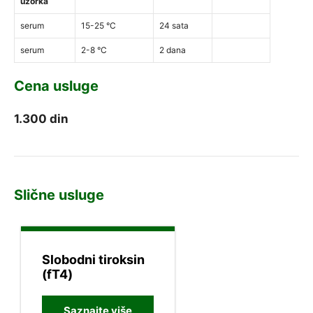
uzorka
serum
15-25 °C
24 sata
serum
2-8 °C
2 dana
Cena usluge
1.300
din
Slične usluge
Slobodni tiroksin
(fT4)
Saznajte više