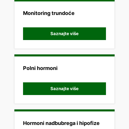
Monitoring trundoće
Saznajte više
Polni hormoni
Saznajte više
Hormoni nadbubrega i hipofize