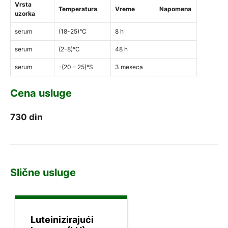
Vrsta
Temperatura
Vreme
Napomena
uzorka
serum
(18-25)°C
8 h
serum
(2-8)°C
48 h
serum
-(20 – 25)°S
3 meseca
Cena usluge
730
din
Slične usluge
Luteinizirajući