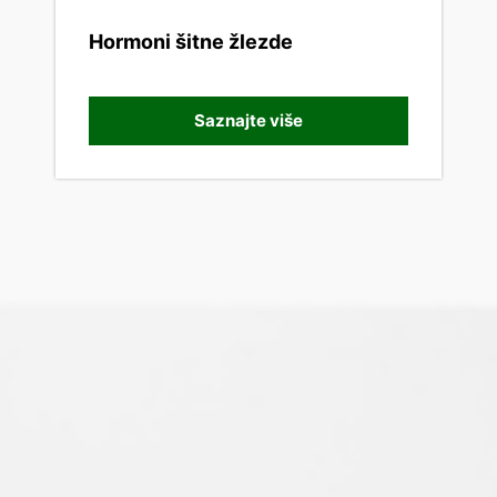
Hormoni šitne žlezde
Saznajte više