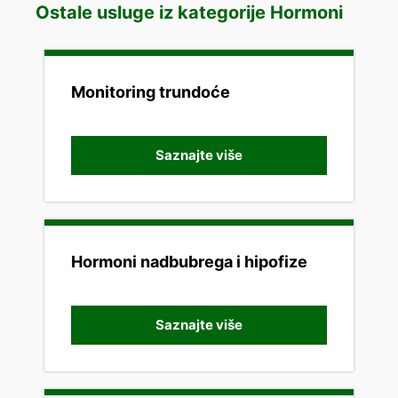
Ostale usluge iz kategorije Hormoni
Monitoring trundoće
Saznajte više
Hormoni nadbubrega i hipofize
Saznajte više