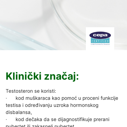
Klinički značaj:
Testosteron se koristi:
· kod muškaraca kao pomoć u proceni funkcije
testisa i određivanju uzroka hormonskog
disbalansa,
· kod dečaka da se dijagnostifikuje prerani
pubertet ili zakasneli pubertet