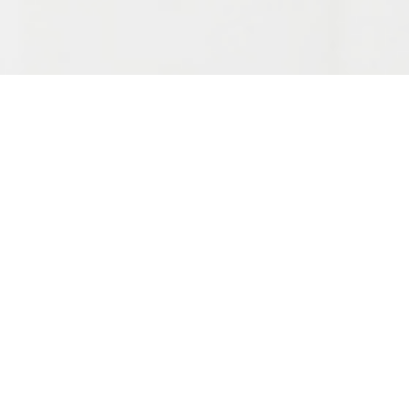
Potrebne su Vam
naše usluge i
proizvodi?
Kontaktirajte nas danas i saznajte kako možemo
zajedno doprineti bezbednijoj i zdravijoj
budućnosti za sve. Pridružite nam se u