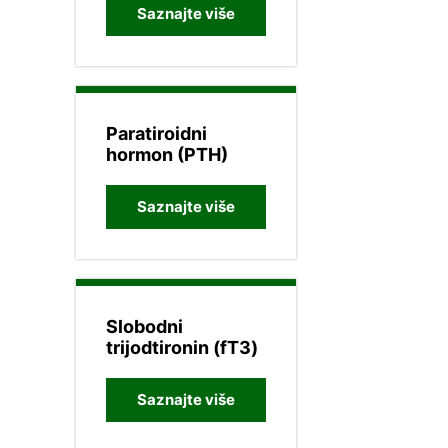
Saznajte više
Paratiroidni
hormon (PTH)
Saznajte više
Slobodni
trijodtironin (fT3)
Saznajte više