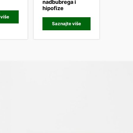
nadbubrega i
hipofize
 više
Saznajte više