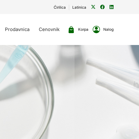
Ćirilica
Latinica
Prodavnica
Cenovnik
Korpa
Nalog