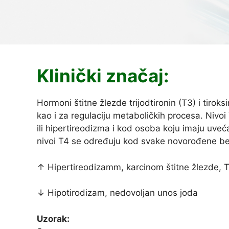
Klinički značaj:
Hormoni štitne žlezde trijodtironin (T3) i tirok
kao i za regulaciju metaboličkih procesa. Niv
ili hipertireodizma i kod osoba koju imaju uveća
nivoi T4 se određuju kod svake novorođene be
↑ Hipertireodizamm, karcinom štitne žlezde, 
↓ Hipotirodizam, nedovoljan unos joda
Uzorak: