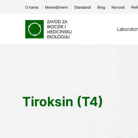
O nama
Menadžment
Standardi
Blog
Novosti
Ref
Skip
to
Laborator
content
Tiroksin (T4)