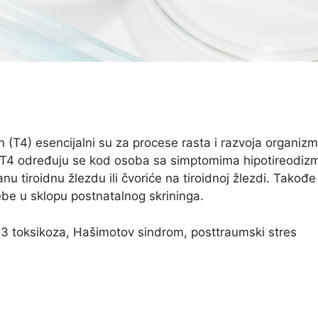
sin (T4) esencijalni su za procese rasta i razvoja organizm
oi T4 određuju se kod osoba sa simptomima hipotireodiz
nu tiroidnu žlezdu ili čvoriće na tiroidnoj žlezdi. Takođe
be u sklopu postnatalnog skrininga.
T3 toksikoza, Hašimotov sindrom, posttraumski stres