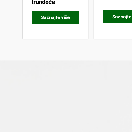
trundoće
Saznajte
Saznajte više