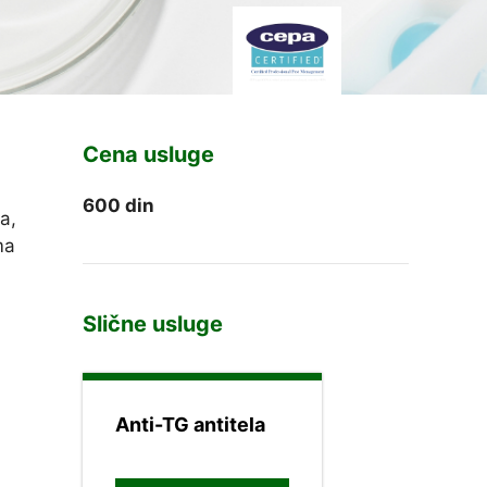
Cena usluge
600
din
a,
ma
Slične usluge
Anti-TG antitela