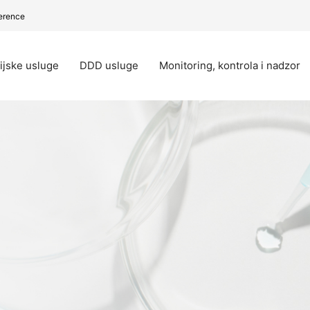
erence
ijske usluge
DDD usluge
Monitoring, kontrola i nadzor