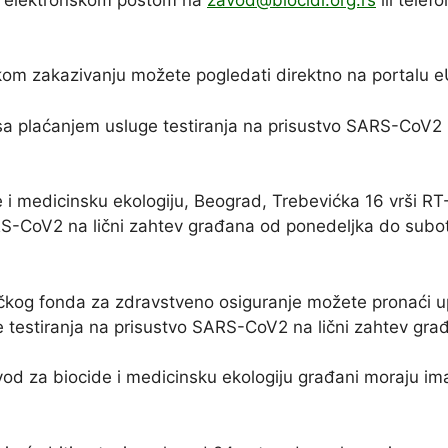
kom zakazivanju možete pogledati direktno na portalu e
sa plaćanjem usluge testiranja na prisustvo SARS-CoV2 n
 i medicinsku ekologiju, Beograd, Trebevićka 16 vrši RT
S-CoV2 na lični zahtev građana od ponedeljka do subot
čkog fonda za zdravstveno osiguranje možete pronaći u
 testiranja na prisustvo SARS-CoV2 na lični zahtev građ
od za biocide i medicinsku ekologiju građani moraju im