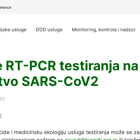
erence
ijske usluge
DDD usluge
Monitoring, kontrola i nadzor
 RT-PCR testiranja na
stvo SARS-CoV2
023
E
cide i medicinsku ekologiju usluga testiranja može se z
, elektronskom poštom na
zavod@biocidi.org.rs
ili telef