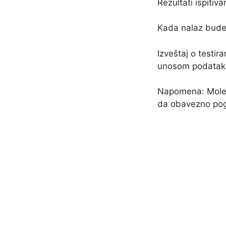
Rezultati ispitiv
Kada nalaz bude 
Izveštaj o testi
unosom podataka,
Napomena: Mole 
da obavezno pog