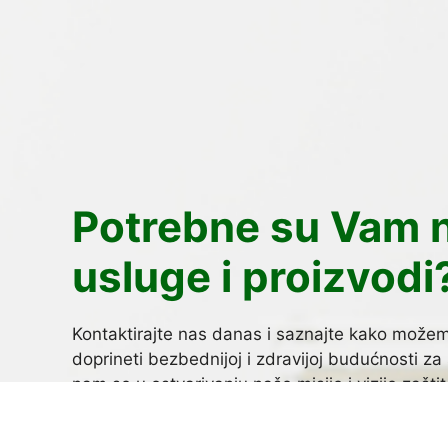
Potrebne su Vam 
usluge i proizvodi
Kontaktirajte nas danas i saznajte kako može
doprineti bezbednijoj i zdravijoj budućnosti za 
nam se u ostvarivanju naše misije i vizije zašti
životne sredine i zdravlja starnovništva.