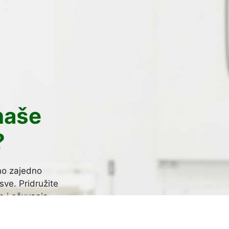
naše
?
mo zajedno
sve. Pridružite
te i očuvanja