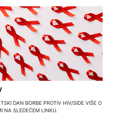
V
TSKI DAN BORBE PROTIV HIV/SIDE VIŠE O
I NA SLEDEĆEM LINKU.