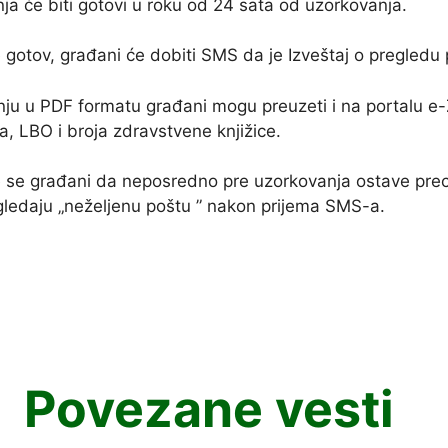
anja će biti gotovi u roku od 24 sata od uzorkovanja.
gotov, građani će dobiti SMS da je Izveštaj o pregledu 
ranju u PDF formatu građani mogu preuzeti i na portalu e
 LBO i broja zdravstvene knjižice.
se građani da neposredno pre uzorkovanja ostave prec
ledaju „neželjenu poštu ” nakon prijema SMS-a.
Povezane vesti