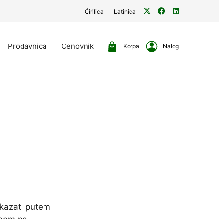
Ćirilica
Latinica
Prodavnica
Cenovnik
Korpa
Nalog
akazati putem
onom na