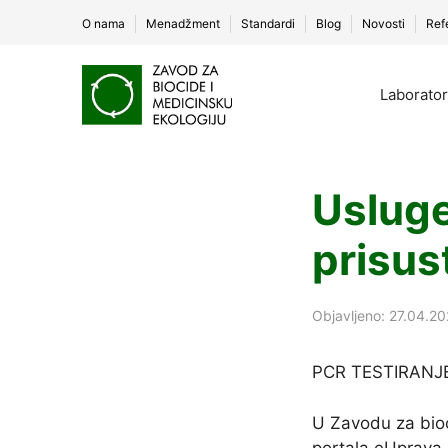
O nama
Menadžment
Standardi
Blog
Novosti
Ref
Skip
to
Laborator
content
Usluge
prisu
Objavljeno: 27.04.2
PCR TESTIRANJ
​U Zavodu za bio
portala eUprava