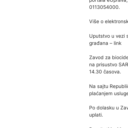
0113054000.
Više o elektrons
Uputstvo u vezi 
građana – link
Zavod za biocide
na prisustvo SAR
14.30 časova.
Na sajtu Republi
plaćanjem usluge
Po dolasku u Zav
uplati.