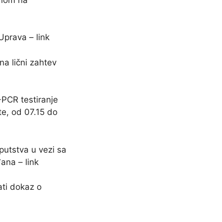
Uprava – link
a lični zahtev
-PCR testiranje
e, od 07.15 do
putstva u vezi sa
ana – link
ati dokaz o