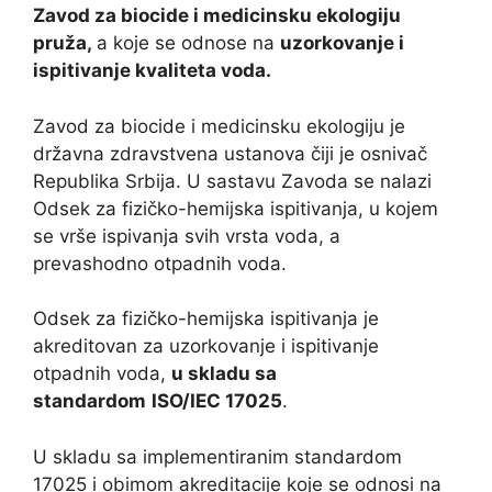
Zavod za biocide i medicinsku ekologiju
pruža,
a koje se odnose na
uzorkovanje i
ispitivanje kvaliteta voda.
Zavod za biocide i medicinsku ekologiju je
državna zdravstvena ustanova čiji je osnivač
Republika Srbija. U sastavu Zavoda se nalazi
Odsek za fizičko-hemijska ispitivanja, u kojem
se vrše ispivanja svih vrsta voda, a
prevashodno otpadnih voda.
Odsek za fizičko-hemijska ispitivanja je
akreditovan za uzorkovanje i ispitivanje
otpadnih voda,
u skladu sa
standardom
ISO/IEC 17025
.
U skladu sa implementiranim standardom
17025 i obimom akreditacije koje se odnosi na