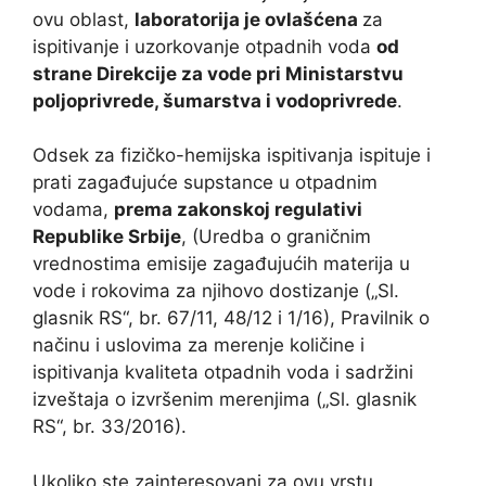
ovu oblast,
laboratorija je ovlašćena
za
ispitivanje i uzorkovanje otpadnih voda
od
strane Direkcije za vode pri Ministarstvu
poljoprivrede, šumarstva i vodoprivrede
.
Odsek za fizičko-hemijska ispitivanja ispituje i
prati zagađujuće supstance u otpadnim
vodama,
prema zakonskoj regulativi
Republike Srbije
, (Uredba o graničnim
vrednostima emisije zagađujućih materija u
vode i rokovima za njihovo dostizanje („Sl.
glasnik RS“, br. 67/11, 48/12 i 1/16), Pravilnik o
načinu i uslovima za merenje količine i
ispitivanja kvaliteta otpadnih voda i sadržini
izveštaja o izvršenim merenjima („Sl. glasnik
RS“, br. 33/2016).
Ukoliko ste zainteresovani za ovu vrstu