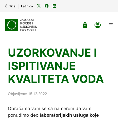
Ćirilica
Latinica
Skip
to
Me
content
UZORKOVANJE I
ISPITIVANJE
KVALITETA VODA
Objavljeno: 15.12.2022
Obraćamo vam se sa namerom da vam
ponudimo deo
laboratorijskih usluga koje