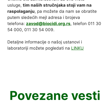
usluge,
tim naših stručnjaka stoji vam na
raspolaganju
, pa možete da nam se obratite
putem sledećih mejl adresa i brojeva
telefona:
zavod@biocidi.org.rs
, telefon 011 30
54 000, 011 30 54 009.
Detaljne informacije o našoj ustanovi i
laboratoriji možete pogledati na
LINKU
Povezane vesti