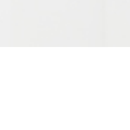
Potrebne su Vam
naše usluge i
proizvodi?
Kontaktirajte nas danas i saznajte kako možemo
zajedno doprineti bezbednijoj i zdravijoj
budućnosti za sve. Pridružite nam se u
ostvarivanju naše misije i vizije zaštite i očuvanja
životne sredine i zdravlja starnovništva.